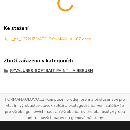
Ke stažení
_ps_1272UZIVATELSKY-MANUAL-CZ.docx
Zboží zařazeno v kategoriích
RYVALURES-SOFTBAIT PAINT - AIRBRUSH
FORMANAOLOVO.CZ-Komplexní prodej forem a příslušenství pro
vlastní výrobuolov,olůvek,zátěží a ekologocké barvení zátěží.Vše
pro výrobu gumových nástrah.Výroba barev pro plastisoly.Výroba
airbrushových barev na gumové nástrahy.