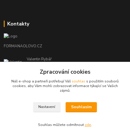
Kontakty
FORMANAOLOVO.CZ
Valentin Rybář
+420774939595
Zpracování cookies
(Po-Pá, 7-12 15-22 hod.)
Náš e-shop a partneři potřebují Váš
souhlas
s použitím souborů
ryvafishing@gmail.com
cookies, aby Vám mohli zobrazovat informace týkající se Vašich
zájmů.
Souhlasím
Nastavení
FORMANAOLOVO.CZ-VŠECHNA PRÁVA VYHRAZENA
Souhlas můžete odmítnout
zde
.
Vytvořeno na
Eshop-rychle.cz