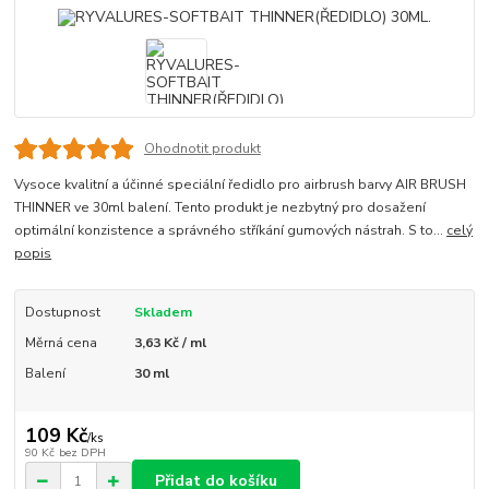
Ohodnotit produkt
Vysoce kvalitní a účinné speciální ředidlo pro airbrush barvy AIR BRUSH
THINNER ve 30ml balení. Tento produkt je nezbytný pro dosažení
optimální konzistence a správného stříkání gumových nástrah. S to...
celý
popis
Dostupnost
Skladem
Měrná cena
3,63 Kč / ml
Balení
30 ml
109 Kč
/
ks
90 Kč
bez DPH
Přidat do košíku