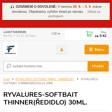
OZNÁMENÍ O DOVOLENÉ:
V termínu
29. 8. – 5. 9.
máme
🎣
dovolenou. Objednávky vyřídím ihned po návratu.
Děkuji za
pochopení.
0
ks
+420774939595
CZK
za
0 Kč
(Po-Pá, 7-12 15-22 hod.)
Menu
Hledat
Úvod
RYVALURES-SOFTBAIT PAINT - AIRBRUSH
RYVALURES-
SOFTBAIT THINNER(ŘEDIDLO) 30ML.
RYVALURES-SOFTBAIT
THINNER(ŘEDIDLO) 30ML.