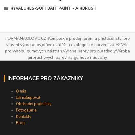
RYVALURES-SOFTBAIT PAINT - AIRBRUSH
FORMANAOLOVO.CZ-Komplexní prodej forem a příslušenství pro
vlastní výrobuolov,olůvek,zátěží a ekologocké barvení zátěží.Vše
pro výrobu gumových nástrah.Výroba barev pro plastisoly.Výroba
airbrushových barev na gumové nástrahy.
INFORMACE PRO ZÁKAZNÍKY
O nás
Jak nakupovat
Obchodní podmínky
Fotogalerie
Kontakty
Blog