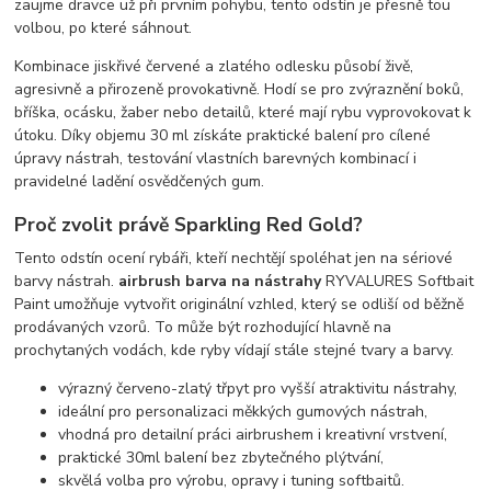
zaujme dravce už při prvním pohybu, tento odstín je přesně tou
volbou, po které sáhnout.
Kombinace jiskřivé červené a zlatého odlesku působí živě,
agresivně a přirozeně provokativně. Hodí se pro zvýraznění boků,
bříška, ocásku, žaber nebo detailů, které mají rybu vyprovokovat k
útoku. Díky objemu 30 ml získáte praktické balení pro cílené
úpravy nástrah, testování vlastních barevných kombinací i
pravidelné ladění osvědčených gum.
Proč zvolit právě Sparkling Red Gold?
Tento odstín ocení rybáři, kteří nechtějí spoléhat jen na sériové
barvy nástrah.
airbrush barva na nástrahy
RYVALURES Softbait
Paint umožňuje vytvořit originální vzhled, který se odliší od běžně
prodávaných vzorů. To může být rozhodující hlavně na
prochytaných vodách, kde ryby vídají stále stejné tvary a barvy.
výrazný červeno-zlatý třpyt pro vyšší atraktivitu nástrahy,
ideální pro personalizaci měkkých gumových nástrah,
vhodná pro detailní práci airbrushem i kreativní vrstvení,
praktické 30ml balení bez zbytečného plýtvání,
skvělá volba pro výrobu, opravy i tuning softbaitů.