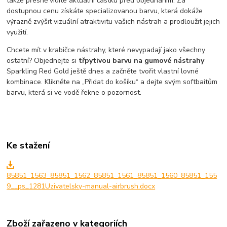
takže přesně vidíte aktuální částku před objednáním. Za
dostupnou cenu získáte specializovanou barvu, která dokáže
výrazně zvýšit vizuální atraktivitu vašich nástrah a prodloužit jejich
využití.
Chcete mít v krabičce nástrahy, které nevypadají jako všechny
ostatní? Objednejte si
třpytivou barvu na gumové nástrahy
Sparkling Red Gold ještě dnes a začněte tvořit vlastní lovné
kombinace. Klikněte na „Přidat do košíku“ a dejte svým softbaitům
barvu, která si ve vodě řekne o pozornost.
Ke stažení
85851_1563_85851_1562_85851_1561_85851_1560_85851_155
9__ps_1281Uzivatelsky-manual-airbrush.docx
Zboží zařazeno v kategoriích