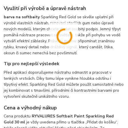
Využití při výrobě a úpravě nástrah
barva na softbaity
Sparkling Red Gold se skvěle uplatní při
výrobě vlastních nástrah, renovaci starších gum nebo úpravě
nových modelů, kterým chcete dodat osobitý podpis. Jemný třpyt
pomáhá nástraze pracovat se světlem, takže při pohybu ve vodě
vytváří efektní záblesky. Právě ty mohou připomínat zraněnou
rybku, krvavý detail nebo dráždivý signál, který candát, štika,
okoun či sumec nenechá bez povšimnutí.
Tip pro nejlepší výsledek
Před aplikací doporučujeme nástrahu odmastit a pracovat v
tenkých vrstvách. Díky tomu lépe vynikne hloubka odstínu i
třpytivý efekt. Sparkling Red Gold můžete použít samostatně nebo
jej kombinovat s tmavšími, přírodními či kontrastními barvami pro
vytvoření skutečně unikátního vzoru.
Cena a výhodný nákup
Cena produktu
RYVALURES Softbait Paint Sparkling Red
Gold 30 ml
je vždy uvedena přímo u tlačítka „Přidat do košíku“,