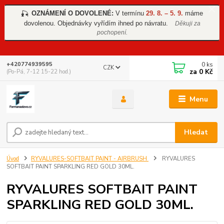
OZNÁMENÍ O DOVOLENÉ:
V termínu
29. 8. – 5. 9.
máme
🎣
dovolenou. Objednávky vyřídím ihned po návratu.
Děkuji za
pochopení.
0
ks
+420774939595
CZK
za
0 Kč
(Po-Pá, 7-12 15-22 hod.)
Menu
Hledat
Úvod
RYVALURES-SOFTBAIT PAINT - AIRBRUSH
RYVALURES
SOFTBAIT PAINT SPARKLING RED GOLD 30ML.
RYVALURES SOFTBAIT PAINT
SPARKLING RED GOLD 30ML.