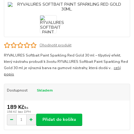
Ohodnotit produkt
RYVALURES Softbait Paint Sparkling Red Gold 30 ml – třpytivý efekt,
který nástrahu probudí k životu RYVALURES Softbait Paint Sparkling Red
Gold 30 ml je výrazná barva na gumové nástrahy, která dodá v...
celý
popis
Dostupnost
Skladem
189 Kč
/
ks
156 Kč
bez DPH
Přidat do košíku