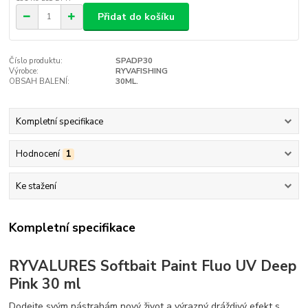
Přidat do košíku
Číslo produktu:
SPADP30
Výrobce:
RYVAFISHING
OBSAH BALENÍ:
30ML.
Kompletní specifikace
Hodnocení
1
Ke stažení
Kompletní specifikace
RYVALURES Softbait Paint Fluo UV Deep
Pink 30 ml
Dodejte svým nástrahám nový život a výrazný dráždivý efekt s