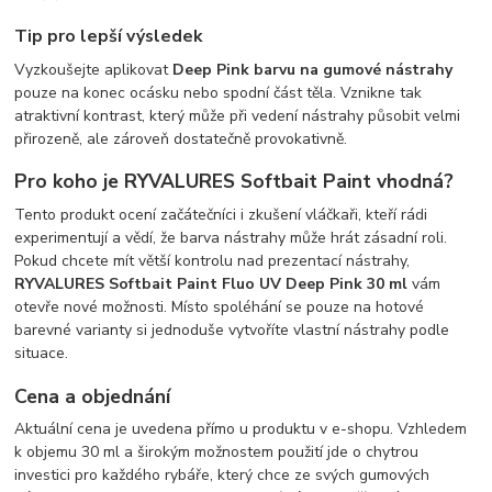
Tip pro lepší výsledek
Vyzkoušejte aplikovat
Deep Pink barvu na gumové nástrahy
pouze na konec ocásku nebo spodní část těla. Vznikne tak
atraktivní kontrast, který může při vedení nástrahy působit velmi
přirozeně, ale zároveň dostatečně provokativně.
Pro koho je RYVALURES Softbait Paint vhodná?
Tento produkt ocení začátečníci i zkušení vláčkaři, kteří rádi
experimentují a vědí, že barva nástrahy může hrát zásadní roli.
Pokud chcete mít větší kontrolu nad prezentací nástrahy,
RYVALURES Softbait Paint Fluo UV Deep Pink 30 ml
vám
otevře nové možnosti. Místo spoléhání se pouze na hotové
barevné varianty si jednoduše vytvoříte vlastní nástrahy podle
situace.
Cena a objednání
Aktuální cena je uvedena přímo u produktu v e-shopu. Vzhledem
k objemu 30 ml a širokým možnostem použití jde o chytrou
investici pro každého rybáře, který chce ze svých gumových