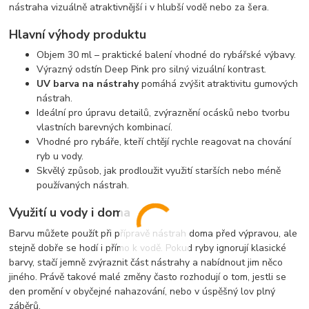
nástraha vizuálně atraktivnější i v hlubší vodě nebo za šera.
Hlavní výhody produktu
Objem 30 ml – praktické balení vhodné do rybářské výbavy.
Výrazný odstín Deep Pink pro silný vizuální kontrast.
UV barva na nástrahy
pomáhá zvýšit atraktivitu gumových
nástrah.
Ideální pro úpravu detailů, zvýraznění ocásků nebo tvorbu
vlastních barevných kombinací.
Vhodné pro rybáře, kteří chtějí rychle reagovat na chování
ryb u vody.
Skvělý způsob, jak prodloužit využití starších nebo méně
používaných nástrah.
Využití u vody i doma
Barvu můžete použít při přípravě nástrah doma před výpravou, ale
stejně dobře se hodí i přímo k vodě. Pokud ryby ignorují klasické
barvy, stačí jemně zvýraznit část nástrahy a nabídnout jim něco
jiného. Právě takové malé změny často rozhodují o tom, jestli se
den promění v obyčejné nahazování, nebo v úspěšný lov plný
záběrů.