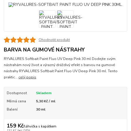
Ohodnotit produkt
BARVA NA GUMOVÉ NÁSTRAHY
RYVALURES Softbait Paint Fluo UV Deep Pink 30 ml Dodejte svým
nástrahám nový život a výrazný dráždivý efekt s barvou na gumové
nástrahy RYVALURES Softbait Paint Fluo UV Deep Pink 30 ml. Tento
praktic...
celý popis
Dostupnost
Skladem
Měrná cena
5,30 Kč / ml
Balení
30 ml
159 Kč
/
láhvička s kapátkem
131 Kč
bez DPH