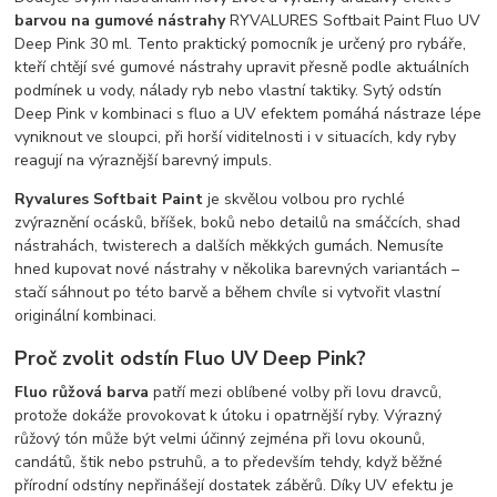
barvou na gumové nástrahy
RYVALURES Softbait Paint Fluo UV
Deep Pink 30 ml. Tento praktický pomocník je určený pro rybáře,
kteří chtějí své gumové nástrahy upravit přesně podle aktuálních
podmínek u vody, nálady ryb nebo vlastní taktiky. Sytý odstín
Deep Pink v kombinaci s fluo a UV efektem pomáhá nástraze lépe
vyniknout ve sloupci, při horší viditelnosti i v situacích, kdy ryby
reagují na výraznější barevný impuls.
Ryvalures Softbait Paint
je skvělou volbou pro rychlé
zvýraznění ocásků, bříšek, boků nebo detailů na smáčcích, shad
nástrahách, twisterech a dalších měkkých gumách. Nemusíte
hned kupovat nové nástrahy v několika barevných variantách –
stačí sáhnout po této barvě a během chvíle si vytvořit vlastní
originální kombinaci.
Proč zvolit odstín Fluo UV Deep Pink?
Fluo růžová barva
patří mezi oblíbené volby při lovu dravců,
protože dokáže provokovat k útoku i opatrnější ryby. Výrazný
růžový tón může být velmi účinný zejména při lovu okounů,
candátů, štik nebo pstruhů, a to především tehdy, když běžné
přírodní odstíny nepřinášejí dostatek záběrů. Díky UV efektu je