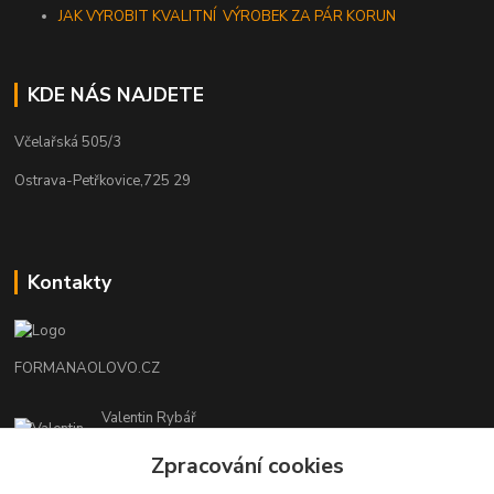
JAK VYROBIT KVALITNÍ VÝROBEK ZA PÁR KORUN
KDE NÁS NAJDETE
Včelařská 505/3
Ostrava-Petřkovice,725 29
Kontakty
FORMANAOLOVO.CZ
Valentin Rybář
+420774939595
Zpracování cookies
(Po-Pá, 7-12 15-22 hod.)