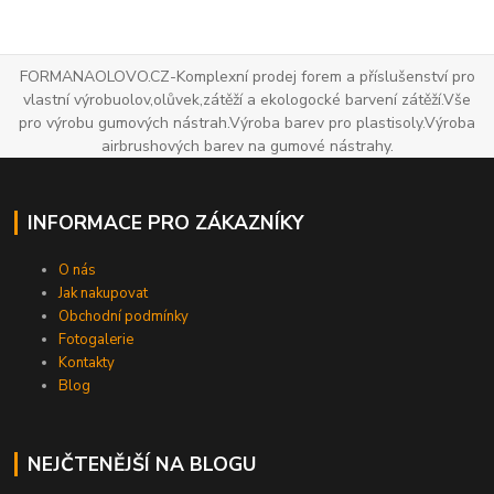
FORMANAOLOVO.CZ-Komplexní prodej forem a příslušenství pro
vlastní výrobuolov,olůvek,zátěží a ekologocké barvení zátěží.Vše
pro výrobu gumových nástrah.Výroba barev pro plastisoly.Výroba
airbrushových barev na gumové nástrahy.
INFORMACE PRO ZÁKAZNÍKY
O nás
Jak nakupovat
Obchodní podmínky
Fotogalerie
Kontakty
Blog
NEJČTENĚJŠÍ NA BLOGU