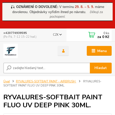
OZNÁMENÍ O DOVOLENÉ:
V termínu
29. 8. – 5. 9.
máme
🎣
dovolenou. Objednávky vyřídím ihned po návratu.
Děkuji za
pochopení.
0
ks
+420774939595
CZK
za
0 Kč
(Po-Pá, 7-12 15-22 hod.)
Menu
Hledat
Úvod
RYVALURES-SOFTBAIT PAINT - AIRBRUSH
RYVALURES-
SOFTBAIT PAINT FLUO UV DEEP PINK 30ML.
RYVALURES-SOFTBAIT PAINT
FLUO UV DEEP PINK 30ML.