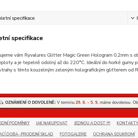
etní specifikace
tní specifikace
ujeme vám Ryvalures Glitter Magic Green Hologram 0,2mm s ob
ploty a je tepelně odolný až do 220°C. Ideální do horké gumy 
strahy s tímto kouzelným zeleným holografickým glitterem od R
OZNÁMENÍ O DOVOLENÉ:
V termínu
29. 8. – 5. 9.
máme dovolenou. Obj
🎣
DNÍ PODMÍNKY
JAK NAKUPOVAT
JEDNOU A DOST !!!!
KONTAKT
ACÍ DOBA -PRODEJNÍ SKLAD
FOTOGALERIE
OCHRANA SOUKROMÍ