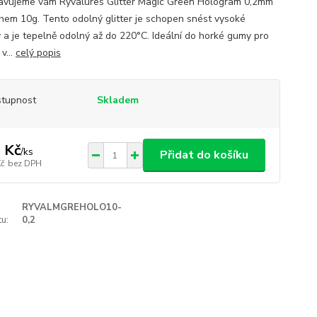
avujeme vám Ryvalures Glitter Magic Green Hologram 0,2mm
hem 10g. Tento odolný glitter je schopen snést vysoké
y a je tepelně odolný až do 220°C. Ideální do horké gumy pro
v...
celý popis
tupnost
Skladem
 Kč
/
ks
Přidat do košíku
Kč
bez DPH
RYVALMGREHOLO10-
u:
0,2