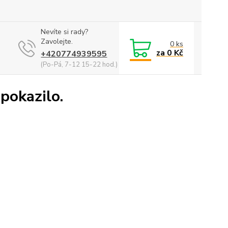
Nevíte si rady?
Zavolejte.
0
ks
za
0 Kč
+420774939595
(Po-Pá, 7-12 15-22 hod.)
 pokazilo.