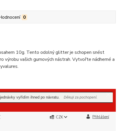
Hodnocení
0
sahem 10g. Tento odolný glitter je schopen snést
pro výrobu vašich gumových nástrah. Vytvořte nádherné a
yvalures.
ednávky vyřídím ihned po návratu.
Děkuji za pochopení.
Y
Přihlášení
CZK