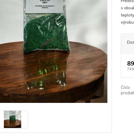
Předst
s obsa
teplot
výrobu 
Dos
89
74 
Číslo
produkt