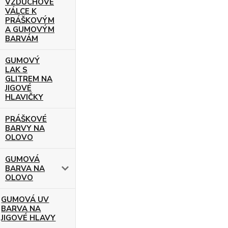
VZDUCHOVÉ
VÁLCE K
PRÁŠKOVÝM
A GUMOVÝM
BARVÁM
GUMOVÝ
LAK S
GLITREM NA
JIGOVÉ
HLAVIČKY
PRÁŠKOVÉ
BARVY NA
OLOVO
GUMOVÁ
BARVA NA
OLOVO
GUMOVÁ UV
BARVA NA
JIGOVÉ HLAVY