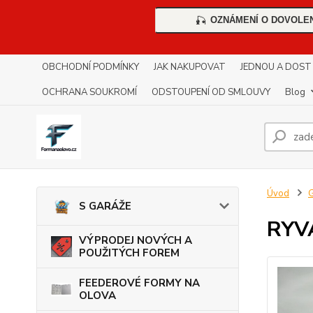
OZNÁMENÍ O DOVOLE
🎣
OBCHODNÍ PODMÍNKY
JAK NAKUPOVAT
JEDNOU A DOST !!
OCHRANA SOUKROMÍ
ODSTOUPENÍ OD SMLOUVY
Blog
Úvod
G
S GARÁŽE
RYV
VÝPRODEJ NOVÝCH A
POUŽITÝCH FOREM
FEEDEROVÉ FORMY NA
OLOVA