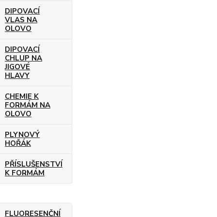
DIPOVACÍ
VLAS NA
OLOVO
DIPOVACÍ
CHLUP NA
JIGOVÉ
HLAVY
CHEMIE K
FORMÁM NA
OLOVO
PLYNOVÝ
HOŘÁK
PŘÍSLUŠENSTVÍ
K FORMÁM
FLUORESENČNÍ