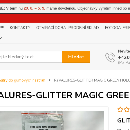
NÉ:
V termínu
29. 8. – 5. 9.
máme dovolenou. Objednávky vyřídím ihned po n
!!
KONTAKTY
OTVÍRACÍ DOBA -PRODEJNÍ SKLAD
FOTOGALERI
Nevíte
Hledat
+420
(Po-Pá
litry do gumových nástrah
RYVALURES-GLITTER MAGIC GREEN HOL
ALURES-GLITTER MAGIC GRE
GLI