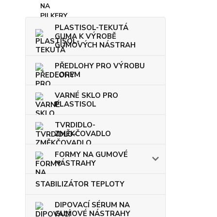
PLASTISOL-TEKUTÁ
GUMA K VÝROBĚ
GUMOVÝCH NÁSTRAH
PŘEDLOHY PRO VÝROBU
FOREM
VARNÉ SKLO PRO
PLASTISOL
TVRDIDLO-
ZMĚKČOVADLO
FORMY NA GUMOVÉ
NÁSTRAHY
STABILIZÁTOR TEPLOTY
DIPOVACÍ SÉRUM NA
GUMOVÉ NÁSTRAHY