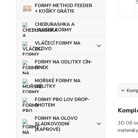
FORMY METHOD FEEDER
+ KOŠÍKY GRÁTIS
CHEBURASHKA A
HAUSER FORMY
VLÁČECÍ FORMY NA
OLOVO
FORMY NA ODLITKY CÍN-
ZINEK
MOŘSKÉ FORMY NA
ODLITKY
Kompl
FORMY PRO LOV DROP-
SHOTEM
Komple
FORMY NA OLOVO
3D Oči sa
SLADKOVODNÍ
(KAPROVÉ)
materiály