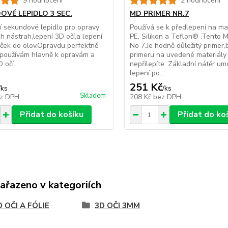
9 hodnocení
2 hodnocení
OVÉ LEPIDLO 3 SEC.
MD PRIMER NR.7
í sekundové lepidlo pro opravy
Používá se k předlepení na mat
 nástrah,lepení 3D očí,a lepení
PE, Silikon a Teflon® .Tento
iček do olov.Opravdu perfektně
No 7.Je hodně důležitý primer,
-používám hlavně k opravám a
primeru na uvedené materiály 
 očí.
nepřilepíte. Základní nátěr um
lepení po...
251 Kč
/
ks
/
ks
Skladem
z DPH
208 Kč
bez DPH
Přidat do košíku
Přidat do ko
zařazeno v kategoriích
 OČI A FÓLIE
3D OČI 3MM