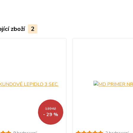
jící zboží
2
139 Kč
- 29 %