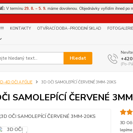
NÉ:
V termínu
29. 8. – 5. 9.
máme dovolenou. Objednávky vyřídím ihned po n
!!
KONTAKTY
OTVÍRACÍ DOBA -PRODEJNÍ SKLAD
FOTOGALERI
Nevíte
Hledat
+420
(Po-Pá
D-4D OČI A FÓLIE
3D OČI SAMOLEPÍCÍ ČERVENÉ 3MM-20KS
OČI SAMOLEPÍCÍ ČERVENÉ 3MM
3D Oči 
lepíme