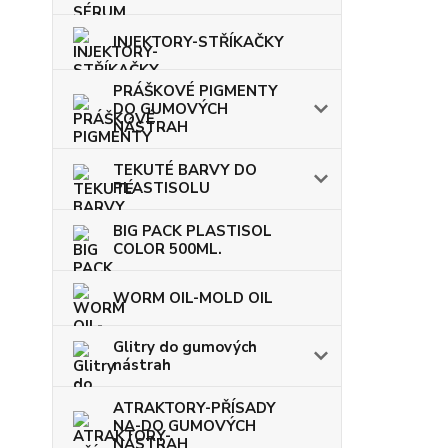
INJEKTORY-STŘÍKAČKY
PRÁŠKOVÉ PIGMENTY
DO GUMOVÝCH
NÁSTRAH
TEKUTÉ BARVY DO
PLASTISOLU
BIG PACK PLASTISOL
COLOR 500ML.
WORM OIL-MOLD OIL
Glitry do gumových
nástrah
ATRAKTORY-PŘÍSADY
NA-DO GUMOVÝCH
NÁSTRAH