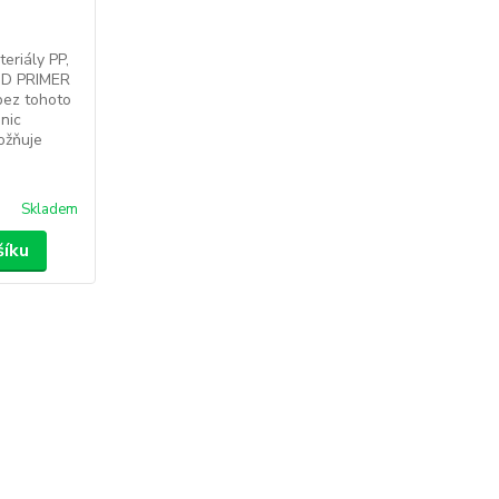
eriály PP,
 MD PRIMER
bez tohoto
nic
ožňuje
Skladem
šíku