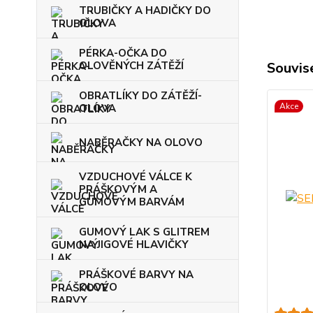
TRUBIČKY A HADIČKY DO
OLOVA
PÉRKA-OČKA DO
OLOVĚNÝCH ZÁTĚŽÍ
Souvise
OBRATLÍKY DO ZÁTĚŽÍ-
Akce
OLOVA
NABĚRAČKY NA OLOVO
VZDUCHOVÉ VÁLCE K
PRÁŠKOVÝM A
GUMOVÝM BARVÁM
GUMOVÝ LAK S GLITREM
NA JIGOVÉ HLAVIČKY
PRÁŠKOVÉ BARVY NA
OLOVO