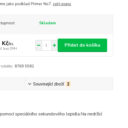
eme jako podklad Primer No7.
celý popis
tupnost
Skladem
 Kč
/
ks
Přidat do košíku
Kč
bez DPH
roduktu:
8769 5582
Související zboží
2
 pomocí speciálního sekundového lepidla.Na nedržící