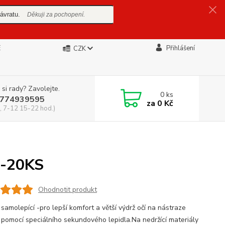
ávratu.
Děkuji za pochopení.
E
Přihlášení
CZK
 si rady? Zavolejte.
0
ks
774939595
za
0 Kč
, 7-12 15-22 hod.)
-20KS
Ohodnotit produkt
samolepící -pro lepší komfort a větší výdrž očí na nástraze
 pomocí speciálního sekundového lepidla.Na nedržící materiály