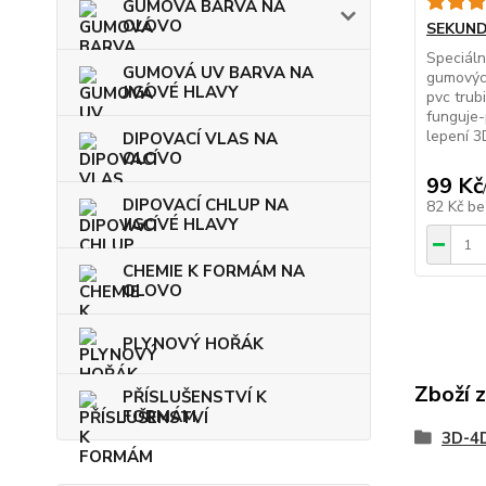
GUMOVÁ BARVA NA
OLOVO
SEKUND
Speciáln
GUMOVÁ UV BARVA NA
gumových
JIGOVÉ HLAVY
pvc trub
funguje
lepení 3D
DIPOVACÍ VLAS NA
OLOVO
99 Kč
DIPOVACÍ CHLUP NA
82 Kč
be
JIGOVÉ HLAVY
CHEMIE K FORMÁM NA
OLOVO
PLYNOVÝ HOŘÁK
Zboží 
PŘÍSLUŠENSTVÍ K
FORMÁM
3D-4D