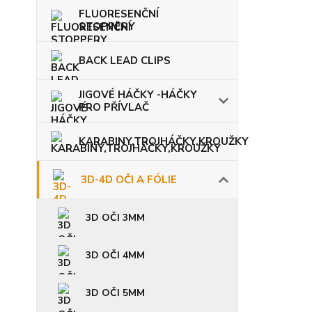
FLUORESENČNÍ
STOPPERY
BACK LEAD CLIPS
JIGOVÉ HÁČKY -HÁČKY
PRO PŘÍVLAČ
KARABINY,TROJHÁČKY,KROUŽKY
3D-4D OČI A FÓLIE
3D OČI 3MM
3D OČI 4MM
3D OČI 5MM