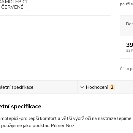
použij
Dos
39
32 
Číslo p
etní specifikace
Hodnocení
2
tní specifikace
molepící -pro lepší komfort a větší výdrž očí na nástraze lepíme
 použijeme jako podklad Primer No7.