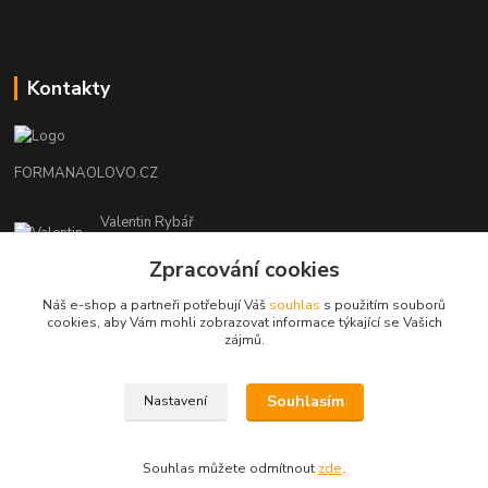
Kontakty
FORMANAOLOVO.CZ
Valentin Rybář
+420774939595
Zpracování cookies
(Po-Pá, 7-12 15-22 hod.)
Náš e-shop a partneři potřebují Váš
souhlas
s použitím souborů
ryvafishing@gmail.com
cookies, aby Vám mohli zobrazovat informace týkající se Vašich
zájmů.
Souhlasím
Nastavení
FORMANAOLOVO.CZ-VŠECHNA PRÁVA VYHRAZENA
Souhlas můžete odmítnout
zde
.
Vytvořeno na
Eshop-rychle.cz