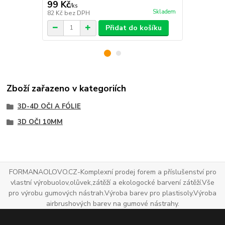
99 Kč
251 Kč
/
ks
/
ks
Skladem
82 Kč
bez DPH
208 Kč
bez 
Přidat do košíku
Zboží zařazeno v kategoriích
3D-4D OČI A FÓLIE
3D OČI 10MM
FORMANAOLOVO.CZ-Komplexní prodej forem a příslušenství pro
vlastní výrobuolov,olůvek,zátěží a ekologocké barvení zátěží.Vše
pro výrobu gumových nástrah.Výroba barev pro plastisoly.Výroba
airbrushových barev na gumové nástrahy.