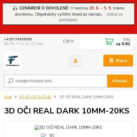
OZNÁMENÍ O DOVOLENÉ:
V termínu
29. 8. – 5. 9.
máme
🎣
dovolenou. Objednávky vyřídím ihned po návratu.
Děkuji za
pochopení.
0
ks
+420774939595
CZK
za
0 Kč
(Po-Pá, 7-12 15-22 hod.)
Menu
Hledat
Úvod
3D-4D OČI A FÓLIE
3D OČI REAL DARK 10MM-20KS
3D OČI REAL DARK 10MM-20KS