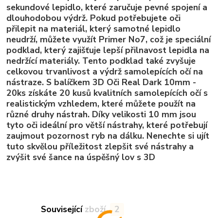
sekundové lepidlo, které zaručuje pevné spojení a
dlouhodobou výdrž. Pokud potřebujete oči
přilepit na materiál, který samotné lepidlo
neudrží, můžete využít Primer No7, což je speciální
podklad, který zajišťuje lepší přilnavost lepidla na
nedržící materiály. Tento podklad také zvyšuje
celkovou trvanlivost a výdrž samolepících očí na
nástraze. S balíčkem 3D Oči Real Dark 10mm -
20ks získáte 20 kusů kvalitních samolepících očí s
realistickým vzhledem, které můžete použít na
různé druhy nástrah. Díky velikosti 10 mm jsou
tyto oči ideální pro větší nástrahy, které potřebují
zaujmout pozornost ryb na dálku. Nenechte si ujít
tuto skvělou příležitost zlepšit své nástrahy a
zvýšit své šance na úspěšný lov s 3D
Související zboží
2