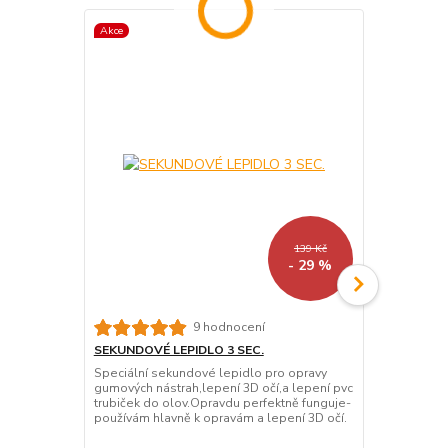
Akce
139 Kč
- 29 %
9 hodnocení
SEKUNDOVÉ LEPIDLO 3 SEC.
MD PRIMER 
Speciální sekundové lepidlo pro opravy
Používá se k
gumových nástrah,lepení 3D očí,a lepení pvc
Silikon a Te
trubiček do olov.Opravdu perfektně funguje-
hodně důleži
používám hlavně k opravám a lepení 3D očí.
uvedené mate
nátěr umožňu