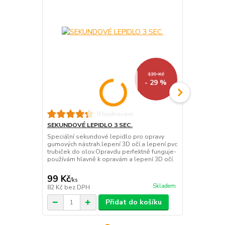
139 Kč
- 29 %
9 hodnocení
SEKUNDOVÉ LEPIDLO 3 SEC.
MD PRIMER 
Speciální sekundové lepidlo pro opravy
Používá se k
gumových nástrah,lepení 3D očí,a lepení pvc
Silikon a Te
trubiček do olov.Opravdu perfektně funguje-
hodně důleži
používám hlavně k opravám a lepení 3D očí.
uvedené mate
nátěr umožňu
99 Kč
251 Kč
/
ks
/
ks
Skladem
82 Kč
bez DPH
208 Kč
bez 
Přidat do košíku