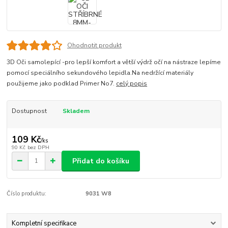
Ohodnotit produkt
3D Oči samolepící -pro lepší komfort a větší výdrž očí na nástraze lepíme
pomocí speciálního sekundového lepidla.Na nedržící materiály
použijeme jako podklad Primer No7.
celý popis
Dostupnost
Skladem
109 Kč
/
ks
90 Kč
bez DPH
Přidat do košíku
Číslo produktu:
9031 W8
Kompletní specifikace