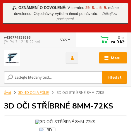
OZNÁMENÍ O DOVOLENÉ:
V termínu
29. 8. – 5. 9.
máme
🎣
dovolenou. Objednávky vyřídím ihned po návratu.
Děkuji za
pochopení.
0
ks
+420774939595
CZK
za
0 Kč
(Po-Pá, 7-12 15-22 hod.)
Menu
Hledat
Úvod
3D-4D OČI A FÓLIE
3D OČI STŘÍBRNÉ 8MM-72KS
3D OČI STŘÍBRNÉ 8MM-72KS