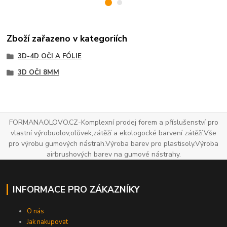
Zboží zařazeno v kategoriích
3D-4D OČI A FÓLIE
3D OČI 8MM
FORMANAOLOVO.CZ-Komplexní prodej forem a příslušenství pro
vlastní výrobuolov,olůvek,zátěží a ekologocké barvení zátěží.Vše
pro výrobu gumových nástrah.Výroba barev pro plastisoly.Výroba
airbrushových barev na gumové nástrahy.
INFORMACE PRO ZÁKAZNÍKY
O nás
Jak nakupovat