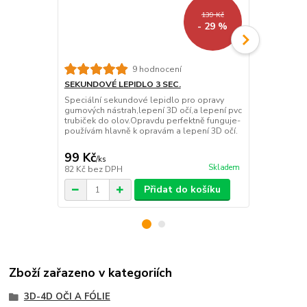
139 Kč
- 29 %
9 hodnocení
SEKUNDOVÉ LEPIDLO 3 SEC.
MD PRIMER 
Speciální sekundové lepidlo pro opravy
Používá se k
gumových nástrah,lepení 3D očí,a lepení pvc
Silikon a Te
trubiček do olov.Opravdu perfektně funguje-
hodně důleži
používám hlavně k opravám a lepení 3D očí.
uvedené mate
nátěr umožňu
99 Kč
251 Kč
/
ks
/
ks
Skladem
82 Kč
bez DPH
208 Kč
bez 
Přidat do košíku
Zboží zařazeno v kategoriích
3D-4D OČI A FÓLIE