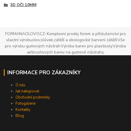
3D OČI 10MM
FORMANAOLOVO.CZ-Komplexní prodej forem a příslušenství pro
vlastní výrobuolov,olůvek,zátěží a ekologocké barvení zátěží.Vše
pro výrobu gumových nástrah.Výroba barev pro plastisoly.Výroba
airbrushových barev na gumové nástrahy.
INFORMACE PRO ZÁKAZNÍKY
O nás
Jak nakupovat
Obchodní podmínky
Fotogalerie
Kontakty
Blog