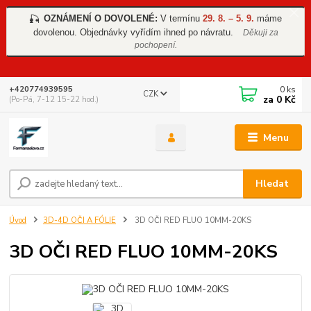
OZNÁMENÍ O DOVOLENÉ:
V termínu
29. 8. – 5. 9.
máme
🎣
dovolenou. Objednávky vyřídím ihned po návratu.
Děkuji za
pochopení.
0
ks
+420774939595
CZK
za
0 Kč
(Po-Pá, 7-12 15-22 hod.)
Menu
Hledat
Úvod
3D-4D OČI A FÓLIE
3D OČI RED FLUO 10MM-20KS
3D OČI RED FLUO 10MM-20KS