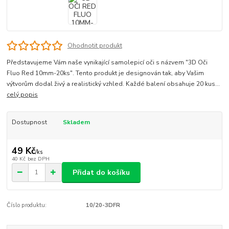
Ohodnotit produkt
Představujeme Vám naše vynikající samolepicí oči s názvem "3D Oči
Fluo Red 10mm-20ks". Tento produkt je designován tak, aby Vašim
výtvorům dodal živý a realistický vzhled. Každé balení obsahuje 20 kus...
celý popis
Dostupnost
Skladem
49 Kč
/
ks
40 Kč
bez DPH
Přidat do košíku
Číslo produktu:
10/20-3DFR