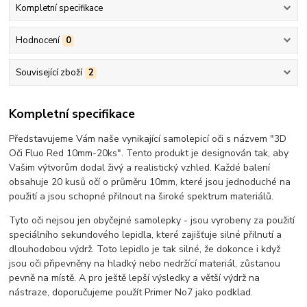
Kompletní specifikace
Hodnocení
0
Související zboží
2
Kompletní specifikace
Představujeme Vám naše vynikající samolepicí oči s názvem "3D
Oči Fluo Red 10mm-20ks". Tento produkt je designován tak, aby
Vašim výtvorům dodal živý a realistický vzhled. Každé balení
obsahuje 20 kusů očí o průměru 10mm, které jsou jednoduché na
použití a jsou schopné přilnout na široké spektrum materiálů.
Tyto oči nejsou jen obyčejné samolepky - jsou vyrobeny za použití
speciálního sekundového lepidla, které zajišťuje silné přilnutí a
dlouhodobou výdrž. Toto lepidlo je tak silné, že dokonce i když
jsou oči připevněny na hladký nebo nedržící materiál, zůstanou
pevně na místě. A pro ještě lepší výsledky a větší výdrž na
nástraze, doporučujeme použít Primer No7 jako podklad.