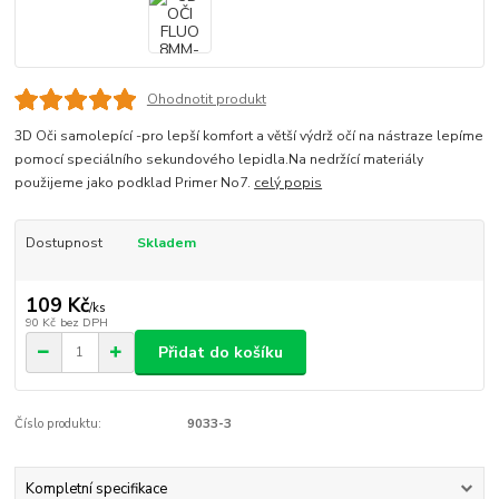
Ohodnotit produkt
3D Oči samolepící -pro lepší komfort a větší výdrž očí na nástraze lepíme
pomocí speciálního sekundového lepidla.Na nedržící materiály
použijeme jako podklad Primer No7.
celý popis
Dostupnost
Skladem
109 Kč
/
ks
90 Kč
bez DPH
Přidat do košíku
Číslo produktu:
9033-3
Kompletní specifikace