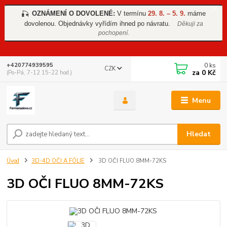
OZNÁMENÍ O DOVOLENÉ:
V termínu
29. 8. – 5. 9.
máme
🎣
dovolenou. Objednávky vyřídím ihned po návratu.
Děkuji za
pochopení.
0
ks
+420774939595
CZK
za
0 Kč
(Po-Pá, 7-12 15-22 hod.)
Menu
Hledat
Úvod
3D-4D OČI A FÓLIE
3D OČI FLUO 8MM-72KS
3D OČI FLUO 8MM-72KS