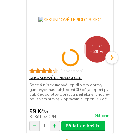
139 Kč
- 29 %
9 hodnocení
SEKUNDOVÉ LEPIDLO 3 SEC.
MD PRIMER 
Speciální sekundové lepidlo pro opravy
Používá se k
gumových nástrah,lepení 3D očí,a lepení pvc
Silikon a Te
trubiček do olov.Opravdu perfektně funguje-
hodně důleži
používám hlavně k opravám a lepení 3D očí.
uvedené mate
nátěr umožňu
99 Kč
251 Kč
/
ks
/
ks
Skladem
82 Kč
bez DPH
208 Kč
bez 
Přidat do košíku