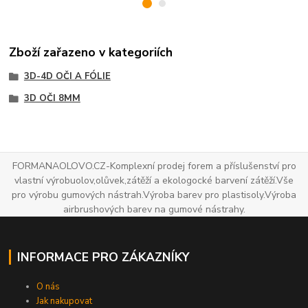
Zboží zařazeno v kategoriích
3D-4D OČI A FÓLIE
3D OČI 8MM
FORMANAOLOVO.CZ-Komplexní prodej forem a příslušenství pro
vlastní výrobuolov,olůvek,zátěží a ekologocké barvení zátěží.Vše
pro výrobu gumových nástrah.Výroba barev pro plastisoly.Výroba
airbrushových barev na gumové nástrahy.
INFORMACE PRO ZÁKAZNÍKY
O nás
Jak nakupovat